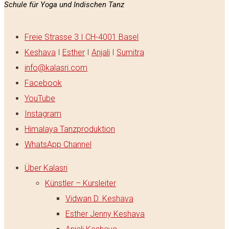
Schule für Yoga und Indischen Tanz
Freie Strasse 3 I CH-4001 Basel
Keshava
I
Esther
I
Anjali
I
Sumitra
info@kalasri.com
Facebook
YouTube
Instagram
Himalaya Tanzproduktion
WhatsApp Channel
Über Kalasri
Künstler – Kursleiter
Vidwan D. Keshava
Esther Jenny Keshava