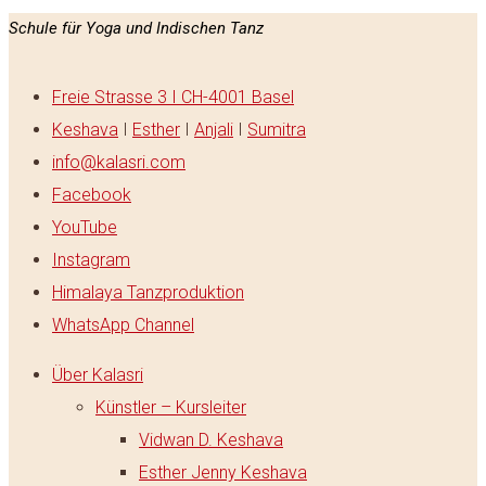
Schule für Yoga und Indischen Tanz
Freie Strasse 3 I CH-4001 Basel
Keshava
I
Esther
I
Anjali
I
Sumitra
info@kalasri.com
Facebook
YouTube
Instagram
Himalaya Tanzproduktion
WhatsApp Channel
Über Kalasri
Künstler – Kursleiter
Vidwan D. Keshava
Esther Jenny Keshava